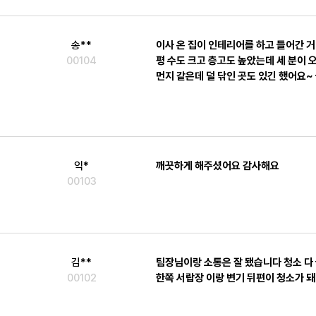
송**
이사 온 집이 인테리어를 하고 들어간
00104
평 수도 크고 층고도 높았는데 세 분이
먼지 같은데 덜 닦인 곳도 있긴 했어요
익*
깨끗하게 해주셨어요 감사해요
00103
김**
팀장님이랑 소통은 잘 됐습니다 청소 다 
00102
한쪽 서랍장 이랑 변기 뒤편이 청소가 돼